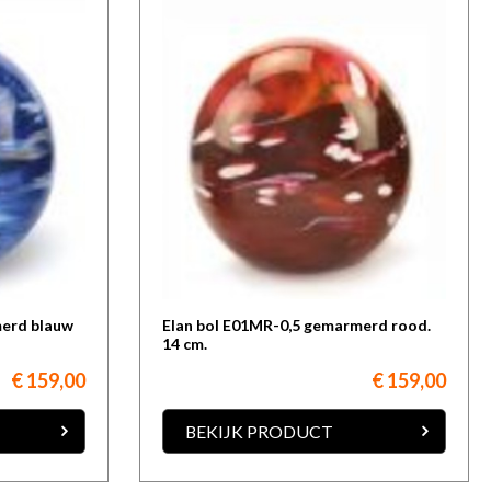
merd blauw
Elan bol E01MR-0,5 gemarmerd rood.
14 cm.
€ 159,00
€ 159,00
BEKIJK PRODUCT