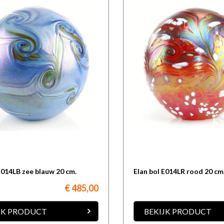
E014LB zee blauw 20 cm.
Elan bol E014LR rood 20 cm
€ 485,00
JK PRODUCT
BEKIJK PRODUCT