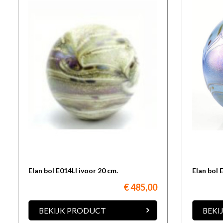
Elan bol E014LI ivoor 20 cm.
Elan bol 
€ 485,00
BEKIJK PRODUCT
BEKI