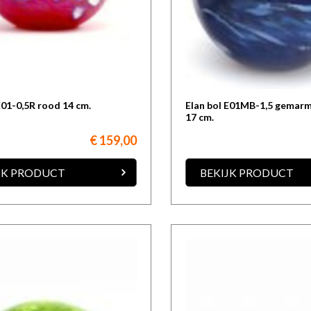
E01-0,5R rood 14 cm.
Elan bol E01MB-1,5 gemar
17 cm.
€ 159,00
JK PRODUCT
BEKIJK PRODUCT