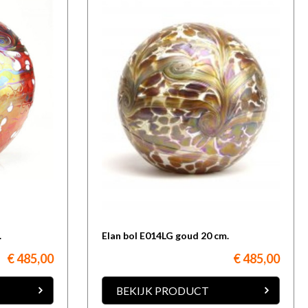
.
Elan bol E014LG goud 20 cm.
€ 485,00
€ 485,00
BEKIJK PRODUCT