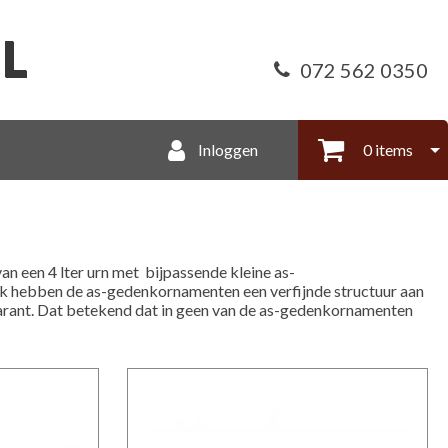
072 562 0350
Inloggen
0 items
van een 4 lter urn met bijpassende kleine as-
ek hebben de as-gedenkornamenten een verfijnde structuur aan
sparant. Dat betekend dat in geen van de as-gedenkornamenten