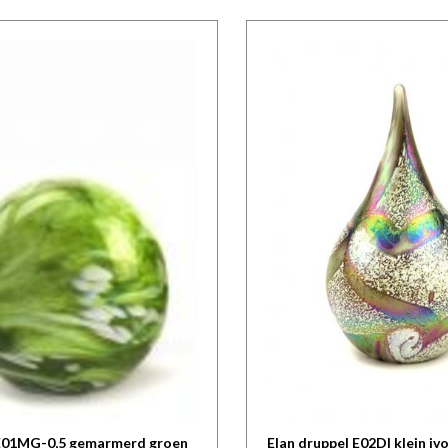
 E01MG-0,5 gemarmerd groen
Elan druppel E02DI klein iv