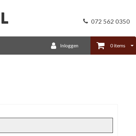
072 562 0350
Inloggen
0 items