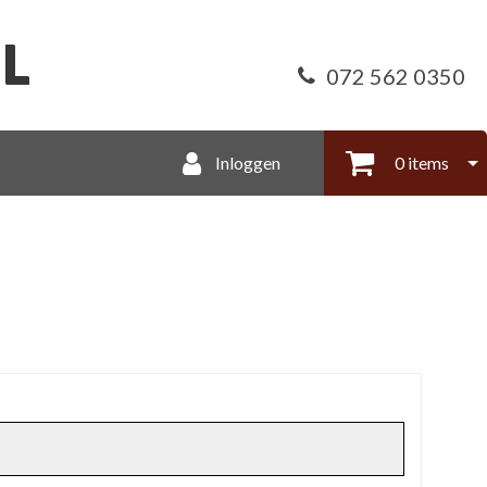
072 562 0350
Inloggen
0 items